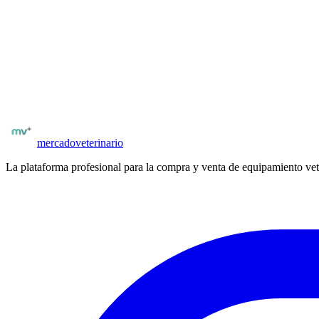
El GE LOGIQ P9 es el sistema de ultrasonido premium para clínicas v
para diagnóstico de pequeños animales de alta complejidad, oncología v
¿Buscas más equipamiento veterinario?
Explora el catálogo completo de equipos nuevos y usados en
España
.
Catálogo
GE Healthcare Latinoamérica
Ver equipamiento
mercado
veterinario
La plataforma profesional para la compra y venta de equipamiento vet