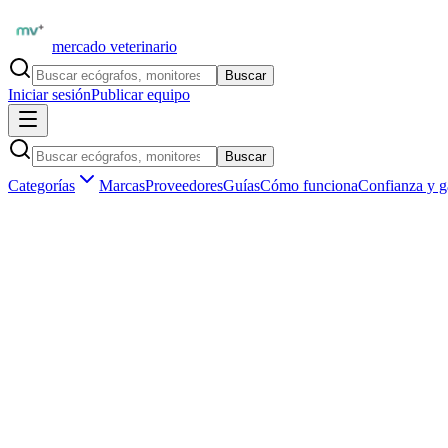
mercado veterinario
Buscar
Iniciar sesión
Publicar equipo
Buscar
Categorías
Marcas
Proveedores
Guías
Cómo funciona
Confianza y g
Inicio
Proveedores
GE Healthcare Latinoamérica
GE LOGIQ P9 — Ecógrafo Premium de Alto Rendimiento
1
/
4