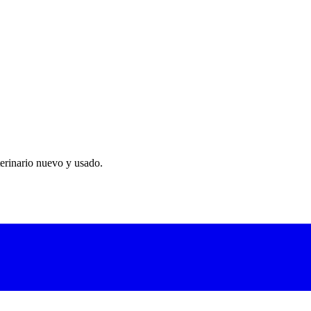
eterinarias de referencia. Ofrece imágenes de resolución excepcional 
eterinaria y procedimientos guiados por imagen. Pantalla táctil de alta 
erinario nuevo y usado.