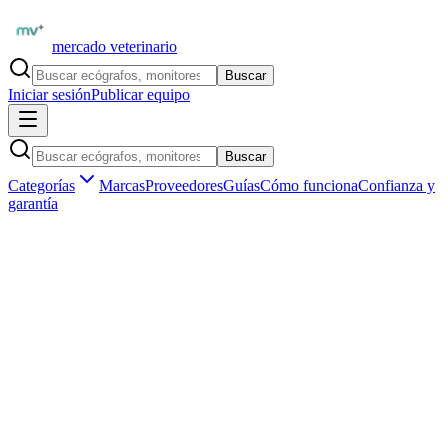
mercado veterinario
Buscar
Iniciar sesión
Publicar equipo
Buscar
Categorías
Marcas
Proveedores
Guías
Cómo funciona
Confianza y
garantía
Inicio
Proveedores
Esaote Iberia
Esaote MyLab™OmegaVET — Ecógrafo Portátil Premium
Equino