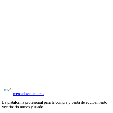
Descripción del producto
El MyLab™OmegaVET es el sistema de referencia para ecografía
equina y de grandes animales. Incorpora tecnología microV™ para
visualizar vasos submilimétricos con precisión diagnóstica
excepcional. Especialmente desarrollado para reproducción equina,
diagnóstico musculoesquelético y exploración abdominal en campo.
Batería de alta capacidad para trabajo sin interrupciones y diseño
resistente para uso en exterior.
¿Buscas más equipamiento veterinario?
Explora el catálogo completo de equipos nuevos y usados en
España
.
Catálogo
Esaote Iberia
Ver equipamiento
mercado
veterinario
La plataforma profesional para la compra y venta de equipamiento
veterinario nuevo y usado.