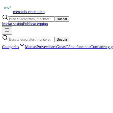
mercado veterinario
Buscar
Iniciar sesión
Publicar equipo
Buscar
Categorías
Marcas
Proveedores
Guías
Cómo funciona
Confianza y g
Inicio
Proveedores
EDAN Latinoamérica
EDAN iM70 VET — Monitor Multiparamétrico Veterinario P
1
/
1
Destacado
Monitores multiparamétricos
EDAN