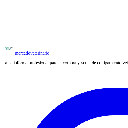
central. Validado para cirugías de alta complejidad y cuidados intensiv
¿Buscas más equipamiento veterinario?
Explora el catálogo completo de equipos nuevos y usados en
España
.
Catálogo
EDAN Latinoamérica
Ver equipamiento
mercado
veterinario
La plataforma profesional para la compra y venta de equipamiento vet