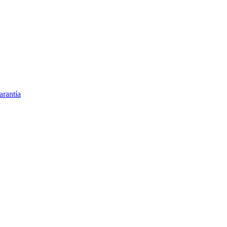
arantía
remium