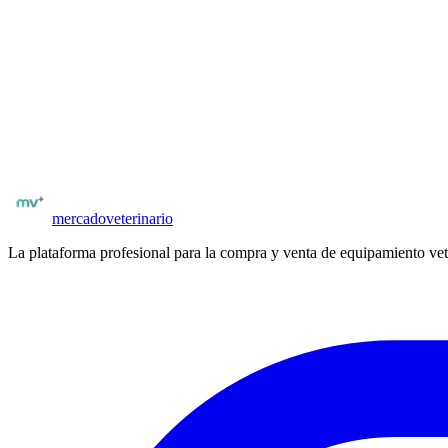
El Bionet Brio X3Vet es el monitor multiparamétrico veterinario dedi
conejos, aves y équidos. Pantalla táctil de alta resolución, monitor
añadir parámetros según las necesidades de la clínica. Impresora térmi
¿Buscas más equipamiento veterinario?
Explora el catálogo completo de equipos nuevos y usados en
España
.
Catálogo
Bionet Vet España
Ver equipamiento
mercado
veterinario
La plataforma profesional para la compra y venta de equipamiento vet