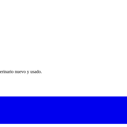
cado de última generación de Bionet. Diseñado exclusivamente para uso 
eo de ECG, SpO2, NIBP, 3 temperaturas, RESP, capnografía opcional y a
ca integrada opcional. La solución completa para anestesia y cuidados i
erinario nuevo y usado.