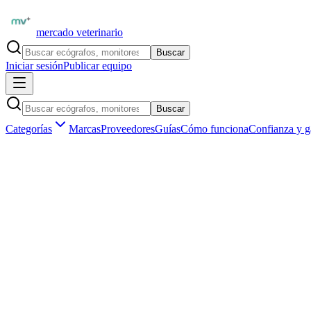
mercado veterinario
Buscar
Iniciar sesión
Publicar equipo
Buscar
Categorías
Marcas
Proveedores
Guías
Cómo funciona
Confianza y g
Inicio
Proveedores
Bionet Vet España
Bionet Brio X3Vet — Monitor Multiparamétrico Veterinario D
1
/
5