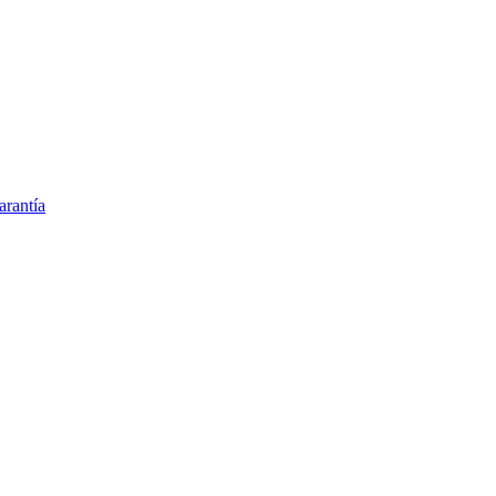
arantía
 y adhesivos médicos
eterinario en España