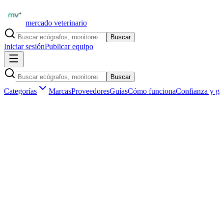
mercado veterinario
Buscar
Iniciar sesión
Publicar equipo
Buscar
Categorías
Marcas
Proveedores
Guías
Cómo funciona
Confianza y g
Inicio
Insumos veterinarios
Vendaje y curación
Esparadrapo
Insumos veterinarios ·
Vendaje y curación
Esparadrapo y adhesivos médicos de uso v
Aún no hay
esparadrapo y adhesivos médicos
publicados en
España
.
Ser el primero en publicar
Vendedores verificados por matrícula