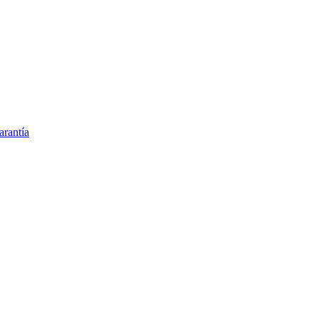
arantía
ción sanguínea
inario en España