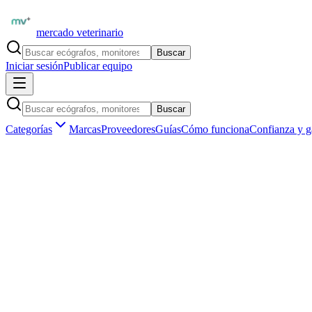
mercado veterinario
Buscar
Iniciar sesión
Publicar equipo
Buscar
Categorías
Marcas
Proveedores
Guías
Cómo funciona
Confianza y g
Inicio
Insumos veterinarios
Jeringas y agujas
Tubos de colec
Insumos veterinarios ·
Jeringas y agujas
Tubos de colección sanguínea de uso veter
Aún no hay
tubos de colección sanguínea
publicados en
España
.
Ser el primero en publicar
Vendedores verificados por matrícula