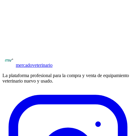
Una vez registrado y verificado por matrícula, puedes acceder al
formulario de contacto desde la ficha del insumo. El vendedor recibe
tu consulta y puede responderte directamente desde el panel.
¿Tienes vías y extensiones iv para vender?
Publica en minutos. Llega a clínicas y veterinarios de todo España.
Publicar insumos
mercado
veterinario
La plataforma profesional para la compra y venta de equipamiento
veterinario nuevo y usado.