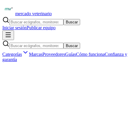
mercado veterinario
Buscar
Iniciar sesión
Publicar equipo
Buscar
Categorías
Marcas
Proveedores
Guías
Cómo funciona
Confianza y
garantía
Inicio
Insumos veterinarios
Fluidoterapia y perfusión
Vías
y extensiones IV
Insumos veterinarios ·
Fluidoterapia y perfusión
Vías y extensiones IV de uso veterinario
en España
Aún no hay
vías y extensiones iv
publicados en
España
.