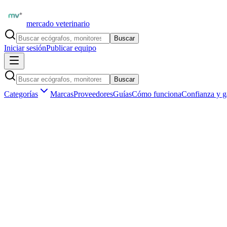
mercado veterinario
Buscar
Iniciar sesión
Publicar equipo
Buscar
Categorías
Marcas
Proveedores
Guías
Cómo funciona
Confianza y g
Inicio
Insumos veterinarios
Diagnóstico rápido
Tiras reactiv
Insumos veterinarios ·
Diagnóstico rápido
Tiras reactivas orina y glucosa de uso vet
Aún no hay
tiras reactivas orina y glucosa
publicados en
España
.
Ser el primero en publicar
Vendedores verificados por matrícula