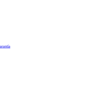
arantía
as orina y glucosa
erinario en España