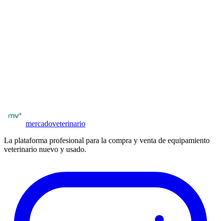
¿Cómo me contacto con el vendedor de desinfectantes de
superficies?
Una vez registrado y verificado por matrícula, puedes acceder al
formulario de contacto desde la ficha del insumo. El vendedor recibe
tu consulta y puede responderte directamente desde el panel.
¿Tienes desinfectantes de superficies para vender?
Publica en minutos. Llega a clínicas y veterinarios de todo España.
Publicar insumos
mercado
veterinario
La plataforma profesional para la compra y venta de equipamiento
veterinario nuevo y usado.