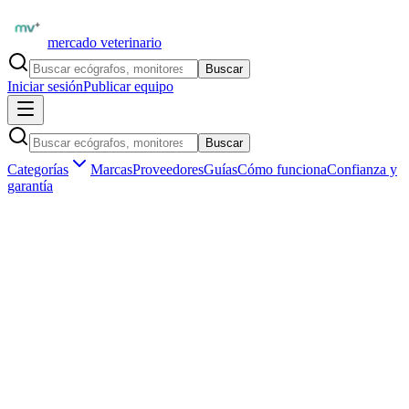
mercado veterinario
Buscar
Iniciar sesión
Publicar equipo
Buscar
Categorías
Marcas
Proveedores
Guías
Cómo funciona
Confianza y
garantía
Inicio
Insumos veterinarios
Desinfección y antisépticos
Desinfectantes de superficies
Insumos veterinarios ·
Desinfección y antisépticos
Desinfectantes de superficies de uso
veterinario en España
Aún no hay
desinfectantes de superficies
publicados en
España
.