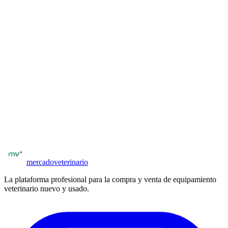
Vue™ de alta definición, Doppler color y Power Doppler, modo
B/M simultáneo y 3D/4D opcional. Monitor de 17 pulgadas de alta
definición, compatibilidad con gran variedad de sondas veterinarias.
Diseño compacto y ligero para movilidad entre salas de consulta o
traslado entre establecimientos.
Desde
US$ 22.000
Iniciar sesión para consultar
¿Buscás equipamiento veterinario?
Explorá el catálogo completo de equipos nuevos y usados en
Argentina. Vendedores y proveedores verificados.
Ver equipamiento
Todos los proveedores
mercado
veterinario
La plataforma profesional para la compra y venta de equipamiento
veterinario nuevo y usado.