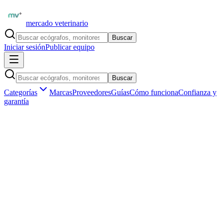
mercado veterinario
Buscar
Iniciar sesión
Publicar equipo
Buscar
Categorías
Marcas
Proveedores
Guías
Cómo funciona
Confianza y
garantía
Inicio
Proveedores
Samsung Medison Latinoamérica
S
Verificado
Samsung Medison Latinoamérica