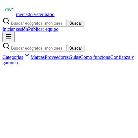
mercado veterinario
Buscar
Iniciar sesión
Publicar equipo
Buscar
Categorías
Marcas
Proveedores
Guías
Cómo funciona
Confianza y
garantía
Inicio
Proveedores
Mindray Animal Medical
Mindray Veta 5 — Máquina de Anestesia Veterinaria
1
/
4