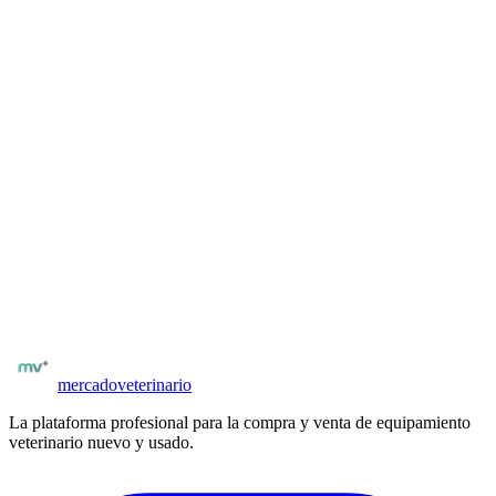
diferencias para pequeños animales (perros, gatos) y grandes
animales. Incluye modos de ventilación controlada por volumen y
por presión.
Circuito de anestesia: sistema circular con absorvedor de CO2 para
rebreathing, vaporizador preciso para isoflurano o sevoflurano, y
caudalímetros de flujo fresco calibrados. Compatible con sistemas de
evacuación de gases residuales para cumplimiento de normativas de
seguridad hospitalaria. Certificada para uso en pequeños y grandes
animales.
¿Buscás más equipamiento veterinario?
Explorá el catálogo completo de equipos nuevos y usados en
Argentina
.
Catálogo
Mindray Animal Medical
Ver equipamiento
mercado
veterinario
La plataforma profesional para la compra y venta de equipamiento
veterinario nuevo y usado.