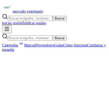
mercado veterinario
Buscar
Iniciar sesión
Publicar equipo
Buscar
Categorías
Marcas
Proveedores
Guías
Cómo funciona
Confianza y
garantía
Inicio
Proveedores
Mindray Animal Medical
Mindray AniFM I1 — Bomba de Infusión Veterinaria
1
/
4