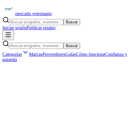
mercado veterinario
Buscar
Iniciar sesión
Publicar equipo
Buscar
Categorías
Marcas
Proveedores
Guías
Cómo funciona
Confianza y
garantía
Inicio
Proveedores
Laboratorios BioVet
Kit reactivos hematologia veterinaria 500 determinaciones
Kit reactivos hematologia veterinaria 500