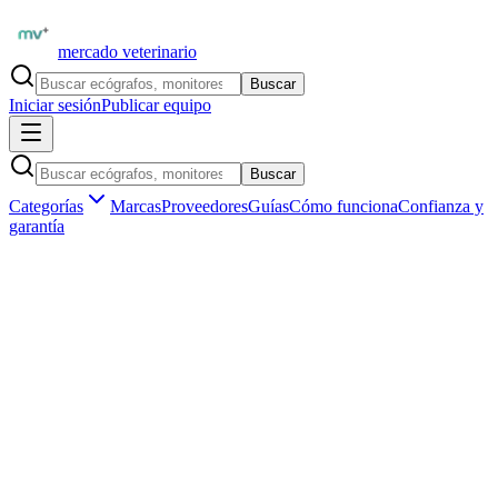
mercado veterinario
Buscar
Iniciar sesión
Publicar equipo
Buscar
Categorías
Marcas
Proveedores
Guías
Cómo funciona
Confianza y
garantía
Inicio
Proveedores
IMV Imaging Iberia