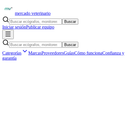
mercado veterinario
Buscar
Iniciar sesión
Publicar equipo
Buscar
Categorías
Marcas
Proveedores
Guías
Cómo funciona
Confianza y
garantía
Inicio
Proveedores
GE Healthcare Latinoamérica
GE LOGIQ P9 — Ecógrafo Premium de Alto Rendimiento
1
/
4