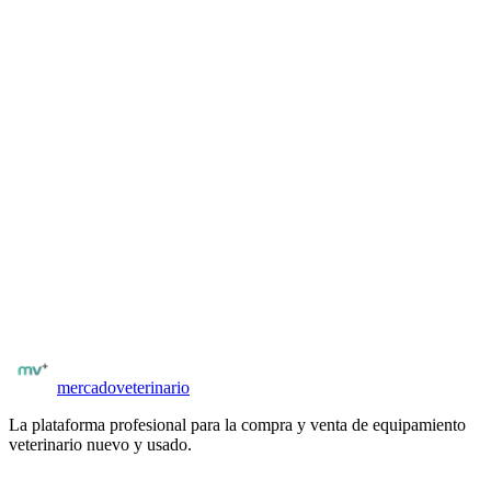
Descripción del producto
El GE LOGIQ P9 es el sistema de ultrasonido premium para
clínicas veterinarias de referencia. Ofrece imágenes de resolución
excepcional con tecnología cSound™, Doppler color avanzado y
elastografía. Ideal para diagnóstico de pequeños animales de alta
complejidad, oncología veterinaria y procedimientos guiados por
imagen. Pantalla táctil de alta definición y flujo de trabajo
optimizado.
¿Buscás más equipamiento veterinario?
Explorá el catálogo completo de equipos nuevos y usados en
Argentina
.
Catálogo
GE Healthcare Latinoamérica
Ver equipamiento
mercado
veterinario
La plataforma profesional para la compra y venta de equipamiento
veterinario nuevo y usado.