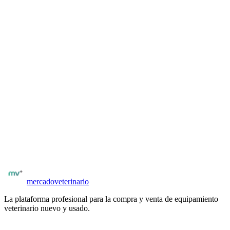
Descripción del producto
El GE LOGIQ e Vet es el ecógrafo portátil de referencia para
clínicas veterinarias de primera opinión y nivel de referencia.
Diseñado específicamente para pequeños animales y aplicaciones
equinas, combina calidad de imagen superior con portabilidad de
alto rendimiento. Pantalla HD de 15 pulgadas, batería recargable
integrada y software veterinario optimizado para abdomen, cardio y
musculoesquelético.
¿Buscás más equipamiento veterinario?
Explorá el catálogo completo de equipos nuevos y usados en
Argentina
.
Catálogo
GE Healthcare Latinoamérica
Ver equipamiento
mercado
veterinario
La plataforma profesional para la compra y venta de equipamiento
veterinario nuevo y usado.