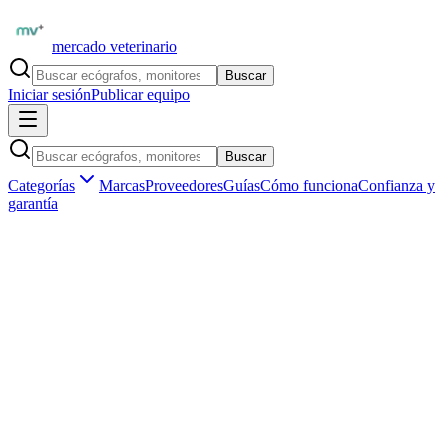
mercado veterinario
Buscar
Iniciar sesión
Publicar equipo
Buscar
Categorías
Marcas
Proveedores
Guías
Cómo funciona
Confianza y
garantía
Inicio
Proveedores
GE Healthcare Latinoamérica
GE LOGIQ e Vet — Ecógrafo Portátil Veterinario
1
/
5