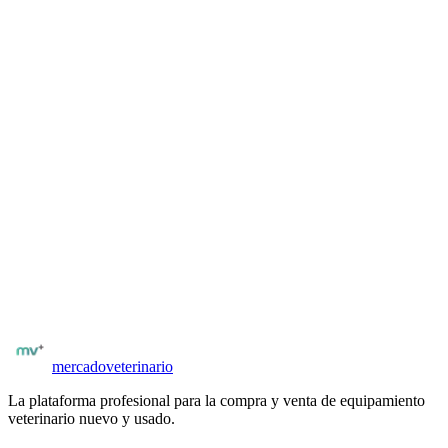
¿Se puede enviar este equipo a todo Argentina?
El equipo está ubicado en Buenos Aires. El vendedor no
indicó envío — consultale directamente para coordinar.
¿Quién vende este equipo y cómo sé que es confiable?
Clinica Demo Veterinaria es clínica veterinaria registrado en
Mercado Veterinario. El vendedor está registrado en la
plataforma. Solo profesionales del rubro pueden publicar
equipamiento.
¿El precio de $ 1.400 es negociable?
Sí, el vendedor indicó que acepta ofertas. Podés hacer una
propuesta de precio al contactarlo. El precio publicado es el
de referencia máximo.
¿Tenés equipamiento para vender?
Publicá gratis y llegá a veterinarios y clínicas verificados en
Argentina. Sin comisiones al publicar.
Publicar equipo
Ver más
unidades dentales veterinarias
mercado
veterinario
La plataforma profesional para la compra y venta de equipamiento
veterinario nuevo y usado.