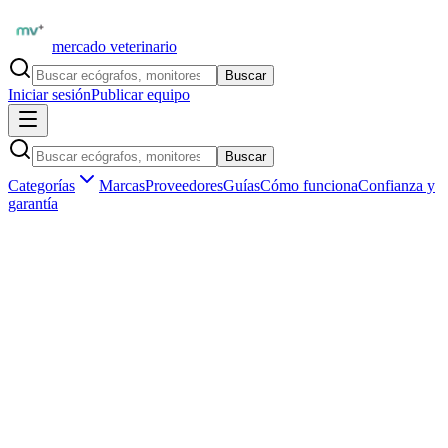
mercado veterinario
Buscar
Iniciar sesión
Publicar equipo
Buscar
Categorías
Marcas
Proveedores
Guías
Cómo funciona
Confianza y
garantía
Inicio
Equipamiento
Odontología veterinaria
Unidades dentales veterinarias
Unidad dental veterinaria portatil usada ultrasonido y turbina