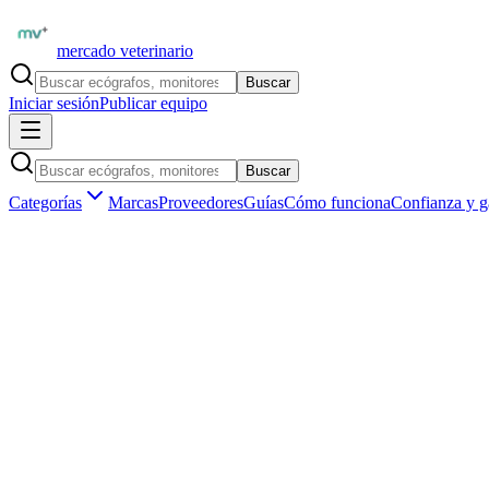
mercado veterinario
Buscar
Iniciar sesión
Publicar equipo
Buscar
Categorías
Marcas
Proveedores
Guías
Cómo funciona
Confianza y g
Inicio
Insumos veterinarios
Vendaje y curación
Insumos veterinarios
Vendaje y curación veterinarios en Argent
3
subcategorías
1
insumo disponible
en
Argentina
Tipos de
vendaje y curación