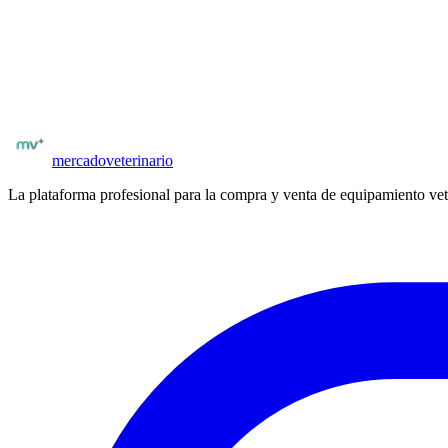
inscripción.
¿Tenés vendaje y curación para vender?
Publicá tu stock y llegá a clínicas verificadas de todo Argentina.
Publicar ahora
mercado
veterinario
La plataforma profesional para la compra y venta de equipamiento vet