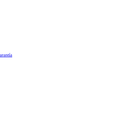
arantía
tos y cubreobjetos
ario en Argentina