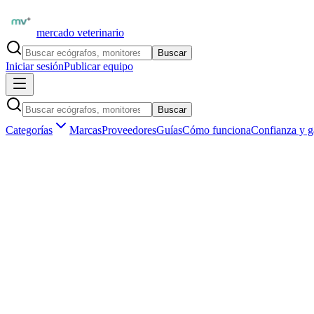
mercado veterinario
Buscar
Iniciar sesión
Publicar equipo
Buscar
Categorías
Marcas
Proveedores
Guías
Cómo funciona
Confianza y g
Inicio
Insumos veterinarios
Material de laboratorio
Portaobje
Insumos veterinarios ·
Material de laboratorio
Portaobjetos y cubreobjetos de uso veterin
Aún no hay
portaobjetos y cubreobjetos
publicados en
Argentina
.
Ser el primero en publicar
Vendedores verificados por matrícula