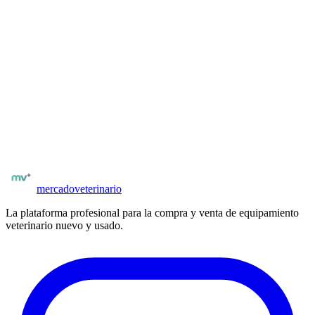
¿Cómo me contacto con el vendedor de tiras reactivas orina y
glucosa?
Una vez registrado y verificado por matrícula, podés acceder al
formulario de contacto desde la ficha del insumo. El vendedor recibe
tu consulta y puede responderte directamente desde el panel.
¿Tenés tiras reactivas orina y glucosa para vender?
Publicá en minutos. Llega a clínicas y veterinarios de todo
Argentina.
Publicar insumos
mercado
veterinario
La plataforma profesional para la compra y venta de equipamiento
veterinario nuevo y usado.