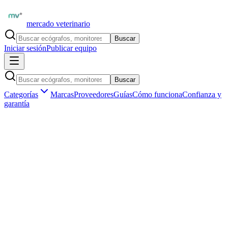
mercado veterinario
Buscar
Iniciar sesión
Publicar equipo
Buscar
Categorías
Marcas
Proveedores
Guías
Cómo funciona
Confianza y
garantía
Inicio
Insumos veterinarios
Diagnóstico rápido
Tiras
reactivas orina y glucosa
Insumos veterinarios ·
Diagnóstico rápido
Tiras reactivas orina y glucosa de uso
veterinario en Argentina
Aún no hay
tiras reactivas orina y glucosa
publicados en
Argentina
.