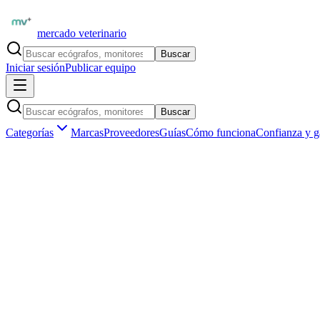
mercado veterinario
Buscar
Iniciar sesión
Publicar equipo
Buscar
Categorías
Marcas
Proveedores
Guías
Cómo funciona
Confianza y g
Inicio
Insumos veterinarios
Diagnóstico rápido
Test de gest
Insumos veterinarios ·
Diagnóstico rápido
Test de gestación y hormonales de uso vete
Aún no hay
test de gestación y hormonales
publicados en
Argentina
.
Ser el primero en publicar
Vendedores verificados por matrícula