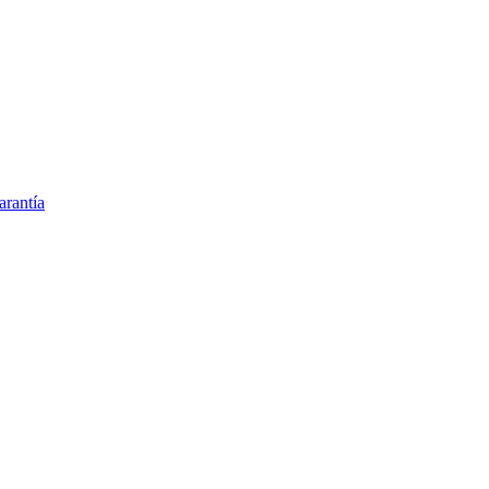
arantía
ación y hormonales
rinario en Argentina