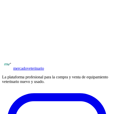
¿Cómo me contacto con el vendedor de desinfectantes de
superficies?
Una vez registrado y verificado por matrícula, podés acceder al
formulario de contacto desde la ficha del insumo. El vendedor recibe
tu consulta y puede responderte directamente desde el panel.
¿Tenés desinfectantes de superficies para vender?
Publicá en minutos. Llega a clínicas y veterinarios de todo
Argentina.
Publicar insumos
mercado
veterinario
La plataforma profesional para la compra y venta de equipamiento
veterinario nuevo y usado.