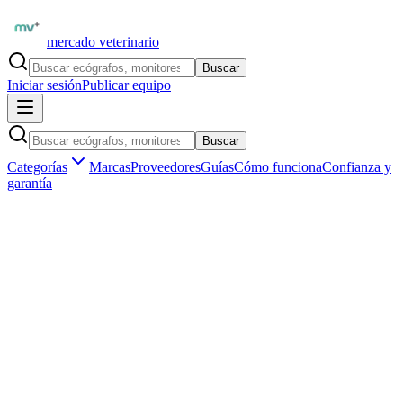
mercado veterinario
Buscar
Iniciar sesión
Publicar equipo
Buscar
Categorías
Marcas
Proveedores
Guías
Cómo funciona
Confianza y
garantía
Inicio
Insumos veterinarios
Desinfección y antisépticos
Desinfectantes de superficies
Insumos veterinarios ·
Desinfección y antisépticos
Desinfectantes de superficies de uso
veterinario en Argentina
Aún no hay
desinfectantes de superficies
publicados en
Argentina
.