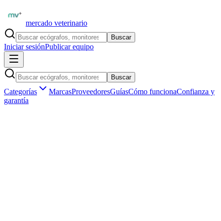
mercado veterinario
Buscar
Iniciar sesión
Publicar equipo
Buscar
Categorías
Marcas
Proveedores
Guías
Cómo funciona
Confianza y
garantía
Inicio
Formación
Libros veterinarios
Medicina interna de pequeños animales