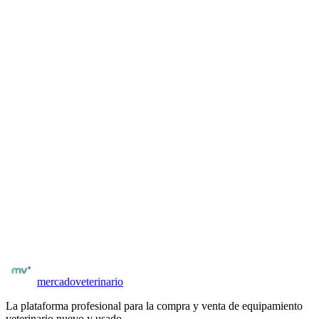
Una vez registrado y verificado por matrícula, podés acceder al
contacto del vendedor desde la ficha del equipo. El contacto es
directo: por WhatsApp, email o formulario interno según configure
el vendedor.
Para veterinarios y distribuidores
¿Tenés
láser terapéutico
para vender?
Publicá gratis y llegá a veterinarios y clínicas verificados. Sin
comisiones al publicar. Tus avisos llegan directamente a quienes los
necesitan.
Publicación con fotos, especificaciones técnicas y precio
Compradores con matrícula verificada
Posibilidad de negociar precio y condiciones
Publicar
láser terapéutico
mercado
veterinario
La plataforma profesional para la compra y venta de equipamiento
veterinario nuevo y usado.