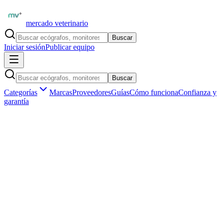
mercado veterinario
Buscar
Iniciar sesión
Publicar equipo
Buscar
Categorías
Marcas
Proveedores
Guías
Cómo funciona
Confianza y
garantía
Inicio
Equipamiento
Rehabilitación y fisioterapia
Láser terapéutico
Marketplace veterinario profesional