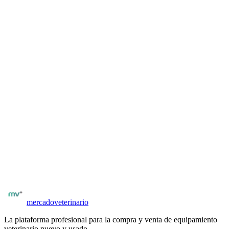
Una vez registrado y verificado por matrícula, podés acceder al
contacto del vendedor desde la ficha del equipo. El contacto es
directo: por WhatsApp, email o formulario interno según configure
el vendedor.
Para veterinarios y distribuidores
¿Tenés
electroestimulación
para vender?
Publicá gratis y llegá a veterinarios y clínicas verificados. Sin
comisiones al publicar. Tus avisos llegan directamente a quienes los
necesitan.
Publicación con fotos, especificaciones técnicas y precio
Compradores con matrícula verificada
Posibilidad de negociar precio y condiciones
Publicar
electroestimulación
mercado
veterinario
La plataforma profesional para la compra y venta de equipamiento
veterinario nuevo y usado.