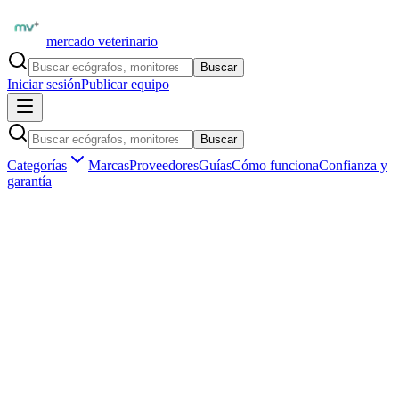
mercado veterinario
Buscar
Iniciar sesión
Publicar equipo
Buscar
Categorías
Marcas
Proveedores
Guías
Cómo funciona
Confianza y
garantía
Inicio
Equipamiento
Rehabilitación y fisioterapia
Electroestimulación
Marketplace veterinario profesional