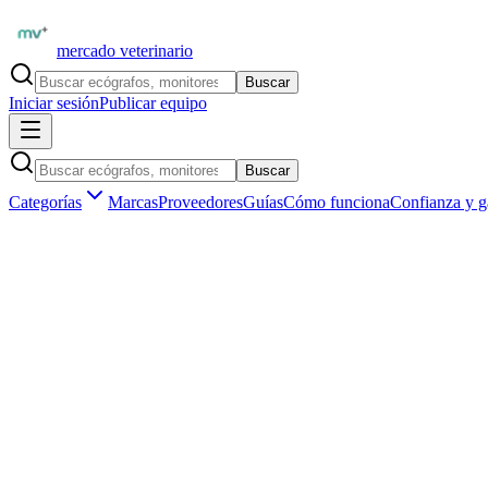
mercado veterinario
Buscar
Iniciar sesión
Publicar equipo
Buscar
Categorías
Marcas
Proveedores
Guías
Cómo funciona
Confianza y g
Inicio
Equipamiento
Odontología veterinaria
Instrumental dental veterinario
Marketplace veterinario profesional