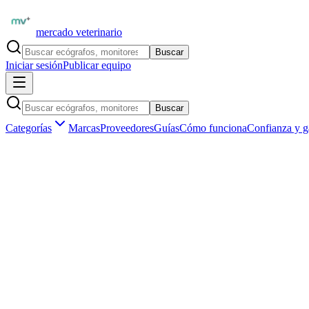
mercado veterinario
Buscar
Iniciar sesión
Publicar equipo
Buscar
Categorías
Marcas
Proveedores
Guías
Cómo funciona
Confianza y g
Inicio
Equipamiento
Internación y cuidados
Incubadoras neonatales
Marketplace veterinario profesional