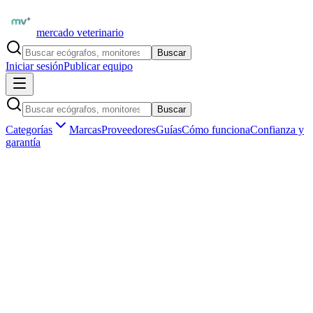
mercado veterinario
Buscar
Iniciar sesión
Publicar equipo
Buscar
Categorías
Marcas
Proveedores
Guías
Cómo funciona
Confianza y
garantía
Inicio
Equipamiento
Insumos y consumibles
Suturas veterinarias
Marketplace veterinario profesional