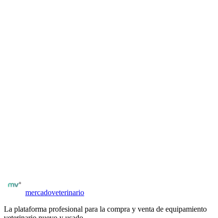
Una vez registrado y verificado por matrícula, podés acceder al
contacto del vendedor desde la ficha del equipo. El contacto es
directo: por WhatsApp, email o formulario interno según configure
el vendedor.
Para veterinarios y distribuidores
¿Tenés
suturas veterinarias
para vender?
Publicá gratis y llegá a veterinarios y clínicas verificados. Sin
comisiones al publicar. Tus avisos llegan directamente a quienes los
necesitan.
Publicación con fotos, especificaciones técnicas y precio
Compradores con matrícula verificada
Posibilidad de negociar precio y condiciones
Publicar
suturas veterinarias
mercado
veterinario
La plataforma profesional para la compra y venta de equipamiento
veterinario nuevo y usado.