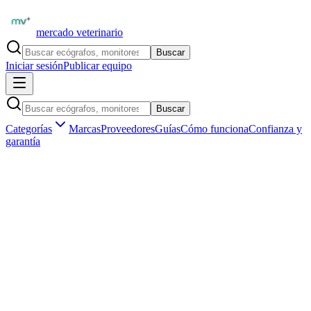
mercado veterinario
Buscar
Iniciar sesión
Publicar equipo
Buscar
Categorías
Marcas
Proveedores
Guías
Cómo funciona
Confianza y
garantía
Inicio
Equipamiento
Grandes animales y equinos
Instrumental bovino
Marketplace veterinario profesional