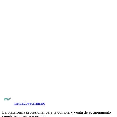
Una vez registrado y verificado por matrícula, podés acceder al
contacto del vendedor desde la ficha del equipo. El contacto es
directo: por WhatsApp, email o formulario interno según configure
el vendedor.
Para veterinarios y distribuidores
¿Tenés
instrumental bovino
para vender?
Publicá gratis y llegá a veterinarios y clínicas verificados. Sin
comisiones al publicar. Tus avisos llegan directamente a quienes los
necesitan.
Publicación con fotos, especificaciones técnicas y precio
Compradores con matrícula verificada
Posibilidad de negociar precio y condiciones
Publicar
instrumental bovino
mercado
veterinario
La plataforma profesional para la compra y venta de equipamiento
veterinario nuevo y usado.