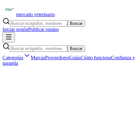
mercado veterinario
Buscar
Iniciar sesión
Publicar equipo
Buscar
Categorías
Marcas
Proveedores
Guías
Cómo funciona
Confianza y
garantía
Inicio
Equipamiento
Grandes animales y equinos
Equipamiento equino
Marketplace veterinario profesional