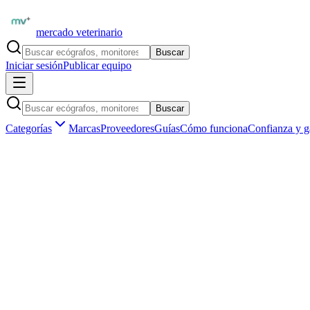
mercado veterinario
Buscar
Iniciar sesión
Publicar equipo
Buscar
Categorías
Marcas
Proveedores
Guías
Cómo funciona
Confianza y g
Inicio
Equipamiento
Diagnóstico por imagen
Radiología digital veterinaria
Marketplace veterinario profesional