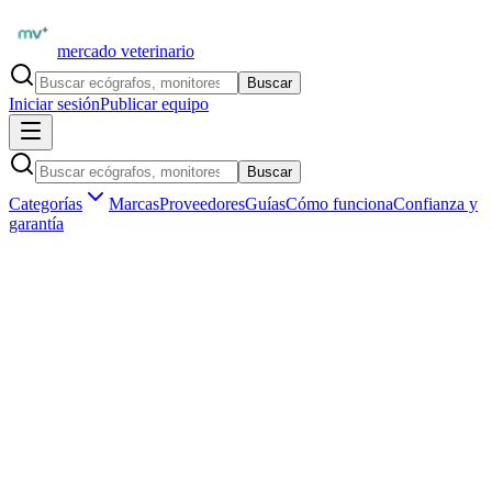
mercado veterinario
Buscar
Iniciar sesión
Publicar equipo
Buscar
Categorías
Marcas
Proveedores
Guías
Cómo funciona
Confianza y
garantía
Inicio
Proveedores
Samsung Medison Latinoamérica
Samsung HS50 — Ecógrafo Veterinario Gama Media
1
/
1
Ecógrafos veterinarios
Samsung Medison