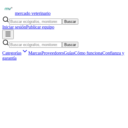
mercado veterinario
Buscar
Iniciar sesión
Publicar equipo
Buscar
Categorías
Marcas
Proveedores
Guías
Cómo funciona
Confianza y
garantía
Inicio
Proveedores
IMV Imaging Iberia