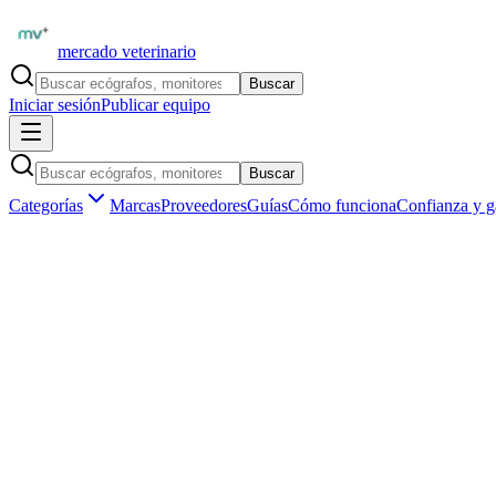
mercado veterinario
Buscar
Iniciar sesión
Publicar equipo
Buscar
Categorías
Marcas
Proveedores
Guías
Cómo funciona
Confianza y g
Inicio
Proveedores
Contec Medical Argentina
Contec CMS8000VET — Monitor Veterinario Multiparamétric
1
/
1
Destacado
Monitores multiparamétricos
Contec