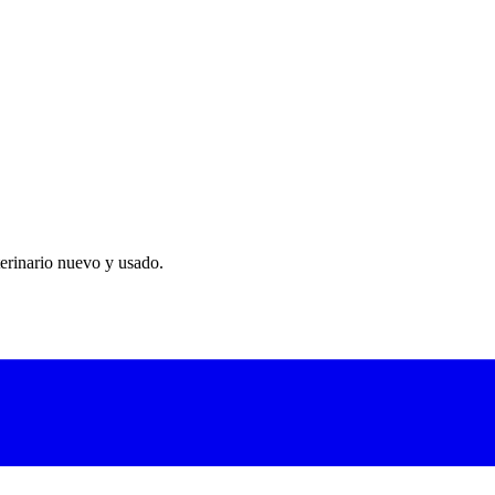
macenamiento de tendencias de 24 horas. Batería recargable integrada pa
ales, manguitos para diferentes razas y tallas.
erinario nuevo y usado.