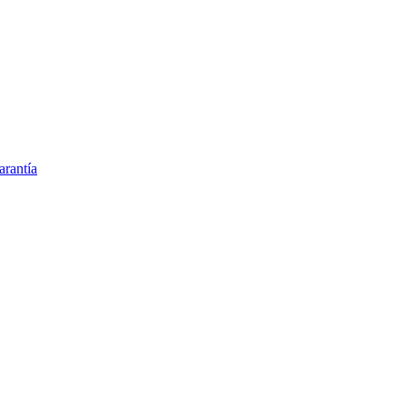
arantía
o 6 Parámetros