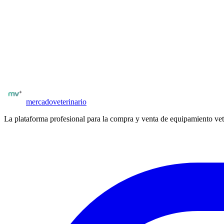
límites individuales por especie (perros, gatos, équidos, bovinos). Al
Compatible con accesorios veterinarios originales Contec: sondas lingu
¿Buscas más equipamiento veterinario?
Explora el catálogo completo de equipos nuevos y usados en
España
.
Catálogo
Contec Medical Argentina
Ver equipamiento
mercado
veterinario
La plataforma profesional para la compra y venta de equipamiento vet