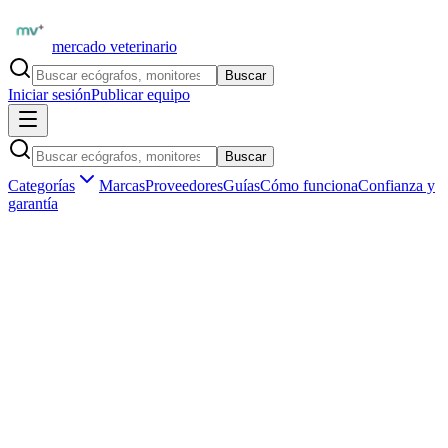
mercado veterinario
Buscar
Iniciar sesión
Publicar equipo
Buscar
Categorías
Marcas
Proveedores
Guías
Cómo funciona
Confianza y
garantía
Inicio
Formación
Libros veterinarios
Cirugía en pequeños animales