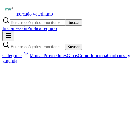
mercado veterinario
Buscar
Iniciar sesión
Publicar equipo
Buscar
Categorías
Marcas
Proveedores
Guías
Cómo funciona
Confianza y
garantía
Inicio
Equipamiento
Internación y cuidados
Jaulas y kennels
Marketplace veterinario profesional