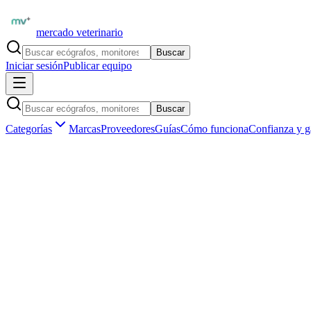
mercado veterinario
Buscar
Iniciar sesión
Publicar equipo
Buscar
Categorías
Marcas
Proveedores
Guías
Cómo funciona
Confianza y g
Inicio
Equipamiento
Internación y cuidados
Concentradores de oxígeno
Marketplace veterinario profesional