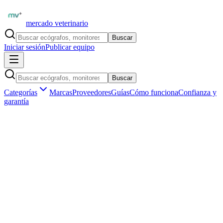
mercado veterinario
Buscar
Iniciar sesión
Publicar equipo
Buscar
Categorías
Marcas
Proveedores
Guías
Cómo funciona
Confianza y
garantía
Inicio
Equipamiento
Internación y cuidados
Bombas de infusión
Marketplace veterinario profesional