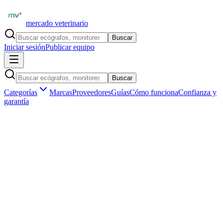
mercado veterinario
Buscar
Iniciar sesión
Publicar equipo
Buscar
Categorías
Marcas
Proveedores
Guías
Cómo funciona
Confianza y
garantía
Inicio
Equipamiento
Diagnóstico por imagen
Radiología digital veterinaria
Marketplace veterinario profesional