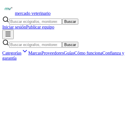
mercado veterinario
Buscar
Iniciar sesión
Publicar equipo
Buscar
Categorías
Marcas
Proveedores
Guías
Cómo funciona
Confianza y
garantía
Inicio
Equipamiento
Diagnóstico por imagen
Oftalmoscopios y otoscopios
Marketplace veterinario profesional