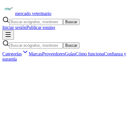
mercado veterinario
Buscar
Iniciar sesión
Publicar equipo
Buscar
Categorías
Marcas
Proveedores
Guías
Cómo funciona
Confianza y
garantía
Inicio
Equipamiento
Cirugía veterinaria
Categoría profesional