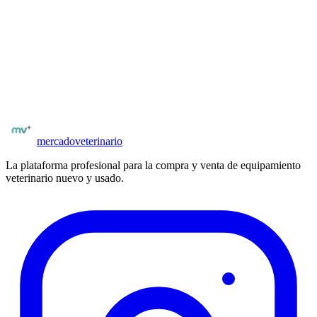
necesitan.
Publicación con fotos, especificaciones técnicas y precio
Compradores con matrícula verificada
Posibilidad de negociar precio y condiciones
Publicar
pulsioxímetros veterinarios
mercado
veterinario
La plataforma profesional para la compra y venta de equipamiento
veterinario nuevo y usado.