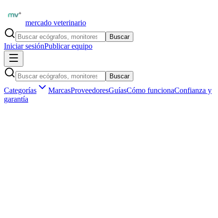
mercado veterinario
Buscar
Iniciar sesión
Publicar equipo
Buscar
Categorías
Marcas
Proveedores
Guías
Cómo funciona
Confianza y
garantía
Inicio
Equipamiento
Anestesia y monitoreo
Pulsioxímetros veterinarios
Marketplace veterinario profesional